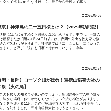
イクルで巡るのがかなり難しく、最初から最後まで車の...
2025.05.05
東京】神津島の二十五日様とは？【2025年訪問記】
諸島には現代まで続く不思議な風習があります。中でも、一部の
は新暦または旧暦の1月24日前後には、夜間の外出を控え家で静
過ごす習わしがあります。神津島では「二十五日様（にじゅうご
さま）」と呼び、現在も旧暦で行われています。今年...
2025.02.24
新潟・長岡】ローソク畑が圧巻！宝徳山稲荷大社の
幸祭【火の鳥】
このお祭りの知名度が低いのでしょう。新潟県長岡市の中心部か
、静かな場所に似つかわしくないくらい立派な神社があります。
なく冬を迎える11月、この宝徳山稲荷大社で行われる神幸祭（よ
り）を訪れました。宝徳山稲荷大社（ほうとくさんい...