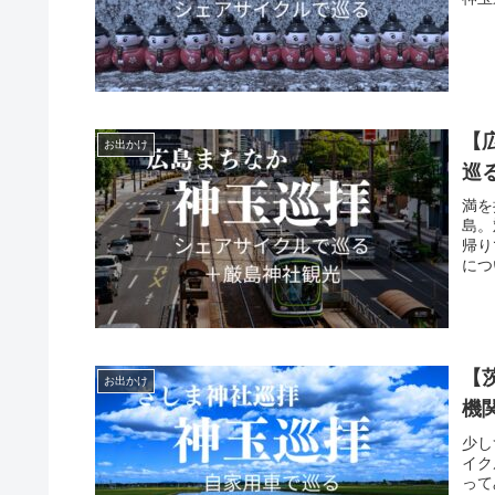
【
お出かけ
巡
満を
島。
帰り
につ
【
お出かけ
機
少し
イク
って