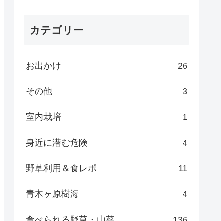
カテゴリー
お出かけ
26
その他
3
室内栽培
1
身近に潜む危険
4
野草利用＆食レポ
11
青木ヶ原樹海
4
食べられる野草・山菜
136