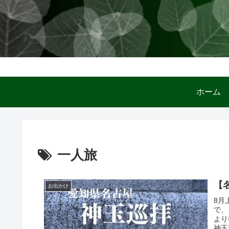
ホー
一人旅
【
お出かけ
8月
で、
より
神玉