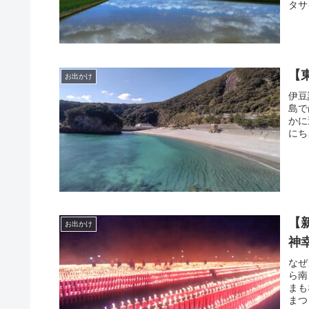
タサ
【
お出かけ
伊豆
島で
かに
にち
【
お出かけ
神
なぜ
ら南
まも
まつ