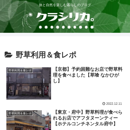
旅と自然を楽しむ暮らしのブログ
野草利用＆食レポ
【京都】予約困難なお店で野草料
野草利用＆食レポ
理を食べました【草喰 なかひが
し】
2022.12.11
【東京・府中】野草料理が食べら
野草利用＆食レポ
れるお店でアフタヌーンティー
【ホテルコンチネンタル府中】