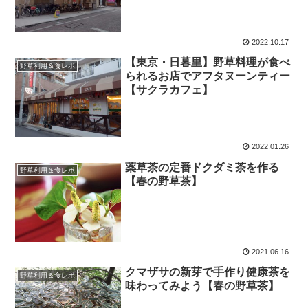
2022.10.17
【東京・日暮里】野草料理が食べ
野草利用＆食レポ
られるお店でアフタヌーンティー
【サクラカフェ】
2022.01.26
薬草茶の定番ドクダミ茶を作る
野草利用＆食レポ
【春の野草茶】
2021.06.16
クマザサの新芽で手作り健康茶を
野草利用＆食レポ
味わってみよう【春の野草茶】