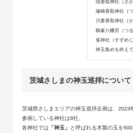
境香取神社（さ
塚崎香取神社（
川妻香取神社（
鶴峯八幡宮（つ
雀神社（すずめ
神玉集めを終え
茨城さしまの神玉巡拝について
茨城県さしまエリアの神玉巡拝企画は、2023
参画している神社は8社。
各神社では
「神玉」
と呼ばれる木製の玉を50