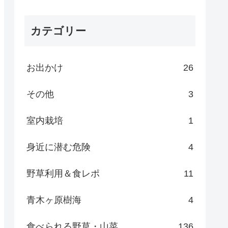
カテゴリー
お出かけ
26
その他
3
室内栽培
1
身近に潜む危険
4
野草利用＆食レポ
11
青木ヶ原樹海
4
食べられる野草・山菜
136