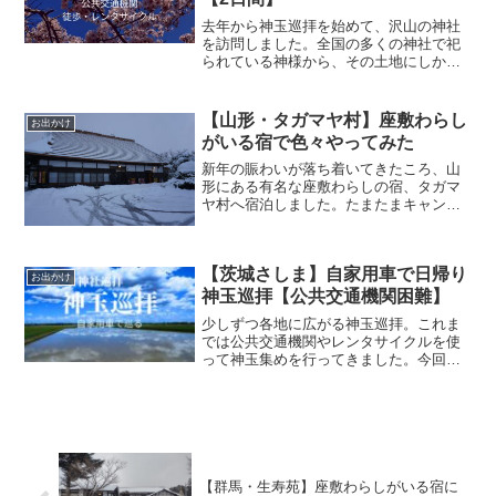
去年から神玉巡拝を始めて、沢山の神社
を訪問しました。全国の多くの神社で祀
られている神様から、その土地にしかい
らっしゃらない神様までご縁ができ、楽
しかったり、時には無謀な苦行だったり
とさまざまな経験をしました。 【茨城県
【山形・タガマヤ村】座敷わらし
お出かけ
北】公共交通機関＋徒歩...
がいる宿で色々やってみた
新年の賑わいが落ち着いてきたころ、山
形にある有名な座敷わらしの宿、タガマ
ヤ村へ宿泊しました。たまたまキャンセ
ル空きを予約できたので、今回も例によ
って一人宿泊。広い敷地を独り占め。今
回は座敷わらしに会うために色々と試し
【茨城さしま】自家用車で日帰り
てみました。雪のタガマヤ...
お出かけ
神玉巡拝【公共交通機関困難】
少しずつ各地に広がる神玉巡拝。これま
では公共交通機関やレンタサイクルを使
って神玉集めを行ってきました。今回の
エリアはずっと行ってみたかったのです
が、色々調べたところ電車・バスや徒
歩、レンタサイクルで巡るのがかなり難
しく、最初から最後まで車の...
【群馬・生寿苑】座敷わらしがいる宿に