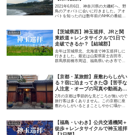
2021年6月6日、神奈川県の大磯町へ、野
鳥のアオバトに会いに行きました。アオ
バトを知ったのは数年前のNHKの番組。
山から海へ、海水を飲みに飛来する不思
議な生態の鳥です。大磯町では、そんな
アオバトを観察できる有名な場所がある
【茨城県西】神玉巡拝、JRと関
お出かけ
とのこと。アオバ...
東鉄道＋レンタサイクルで1日で
走破できるか？【結城郡】
去年は茨城県北、北海道で神玉巡拝しに
行きました。最近は山梨県富士吉田市、
群馬県前橋市周辺、福島県いわき市でも
始まり、東日本でジワジワと広がってい
るようです。中には車を使わないとコン
プリートするのが難しい神社もありま
【京都・某旅館】座敷わらしがい
お出かけ
す。今回は、茨城県西、結城...
る？宿に泊まってきた③【苦手な
人注意・オーブの写真や動画あ
り】
2月の京都は季節的な見どころが無いので
旅行客は多くありません。この京都に座
敷わらしがいるとまことしやかに囁かれ
る旅館があります。しかしネットで調べ
てもそれほど有益な情報が出てこない。
果たして噂は本当なのでしょうか。一人
【福島・いわき】公共交通機関＋
お出かけ
で利用するにはちょっと...
徒歩＋レンタサイクルで神玉巡拝
【2日間】