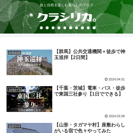
旅と自然を楽しむ暮らしのブログ
【群馬】公共交通機関＋徒歩で神
お出かけ
玉巡拝【2日間】
2024.04.01
【千葉・茨城】電車・バス・徒歩
お出かけ
で東国三社参り【1日でできる】
2024.03.09
【山形・タガマヤ村】座敷わらし
お出かけ
がいる宿で色々やってみた