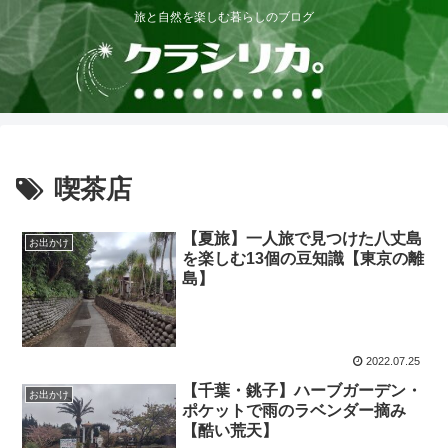
旅と自然を楽しむ暮らしのブログ
喫茶店
【夏旅】一人旅で見つけた八丈島
お出かけ
を楽しむ13個の豆知識【東京の離
島】
2022.07.25
【千葉・銚子】ハーブガーデン・
お出かけ
ポケットで雨のラベンダー摘み
【酷い荒天】