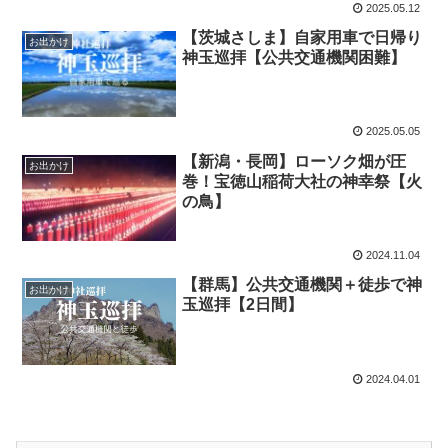
2025.05.12
【茨城さしま】自家用車で日帰り
お出かけ
神玉巡拝【公共交通機関困難】
2025.05.05
【新潟・長岡】ローソク畑が圧
お出かけ
巻！宝徳山稲荷大社の神幸祭【火
の鳥】
2024.11.04
【群馬】公共交通機関＋徒歩で神
お出かけ
玉巡拝【2日間】
2024.04.01