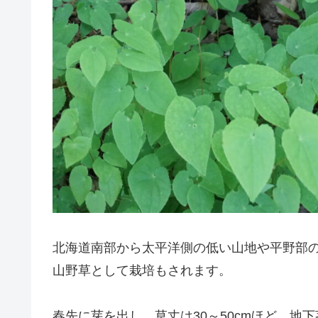
北海道南部から太平洋側の低い山地や平野部
山野草として栽培もされます。
春先に芽を出し、草丈は30～50cmほど。地