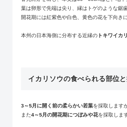
葉は卵形で先端は尖り、縁はトゲのような鋸
開花期には紅紫色や白色、黄色の花を下向き
本州の日本海側に分布する近縁の
トキワイカ
イカリソウの食べられる部位と
3～5月に開く前の柔らかい若葉
を採取します
また
4～5月の開花期につぼみや花
を採取しま