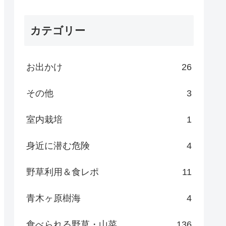
カテゴリー
お出かけ
26
その他
3
室内栽培
1
身近に潜む危険
4
野草利用＆食レポ
11
青木ヶ原樹海
4
食べられる野草・山菜
136