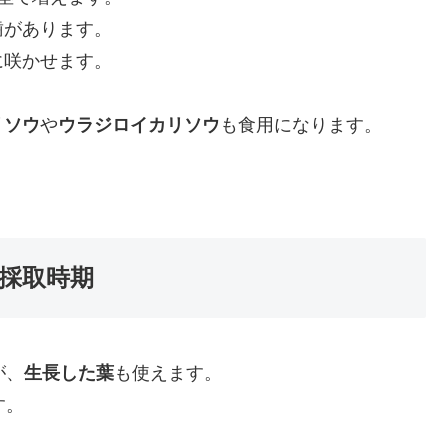
歯があります。
に咲かせます。
リソウ
や
ウラジロイカリソウ
も食用になります。
採取時期
が、
生長した葉
も使えます。
す。