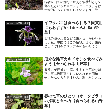
行者が山での荒行に耐える強壮剤として
食べたというギョウジャニンニク。今は
一般的にもよく知られていますが、野生
のものはなかなか採取できません。そん
なギョウジャニンニクの、調べたことを
まとめました。ギョウジャニンニクの基
イワタバコは食べられる？観賞用
食べられる野草・山菜
本情報 ギョウジャニンニ...
にもおすすめ【食べられる山野
草】
山地の湿った岩などに生える、かわいら
しい花。中国にはこの植物が無く、生薬
としては日本オリジナルのものだそう。
そんなイワタバコの、調べたことをまと
めました。イワタバコの基本情報 イワタ
バコ（岩煙草）：イワタバコ科イワタバ
厄介な雑草カキドオシを食べてみ
食べられる野草・山菜
コ属 多年草 別名：イ...
よう【食べられる山野草】
繁殖力が旺盛で、庭に生えると厄介な雑
草。実は民間薬として使われる有用植
物。そんなカキドオシの、調べたことを
まとめました。カキドオシの基本情報 カ
キドオシ（垣通）：シソ科カキドオシ
属 多年草 別名：カントリソウ、カイド
トオリ、ツルハッカ、バテ...
春の七草のひとつコオニタビラコ
食べられる野草・山菜
の採取と食べ方【食べられる山野
草】