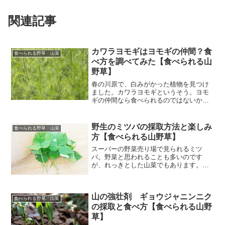
関連記事
カワラヨモギはヨモギの仲間？食
食べられる野草・山菜
べ方を調べてみた【食べられる山
野草】
春の川原で、白みがかった植物を見つけ
ました。カワラヨモギというそう。ヨモ
ギの仲間なら食べられるのではないかと
思い、調べたことをまとめました。カワ
ラヨモギの基本情報 カワラヨモギ（河原
蓬）：キク科ヨモギ属 多年草 別名：ネ
野生のミツバの採取方法と楽しみ
食べられる野草・山菜
ズミヨモギ、ハマヨモ...
方【食べられる山野草】
スーパーの野菜売り場で見られるミツ
バ。野菜と思われることも多いのです
が、れっきとした山菜でもあります。天
然のものはいつ、どこで採取できるので
しょう。改めてミツバの調べたことをま
とめました。ミツバの基本情報 ミツバ
山の強壮剤 ギョウジャニンニク
（三葉）：セリ科ミツバ属 多...
食べられる野草・山菜
の採取と食べ方【食べられる山野
草】