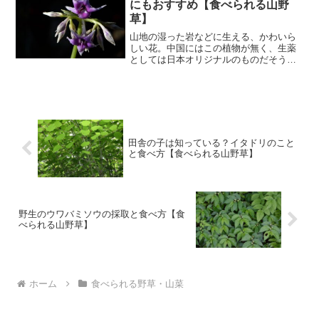
にもおすすめ【食べられる山野
草】
山地の湿った岩などに生える、かわいら
しい花。中国にはこの植物が無く、生薬
としては日本オリジナルのものだそう。
そんなイワタバコの、調べたことをまと
めました。イワタバコの基本情報 イワタ
バコ（岩煙草）：イワタバコ科イワタバ
コ属 多年草 別名：イ...
田舎の子は知っている？イタドリのこと
と食べ方【食べられる山野草】
野生のウワバミソウの採取と食べ方【食
べられる山野草】
ホーム
食べられる野草・山菜