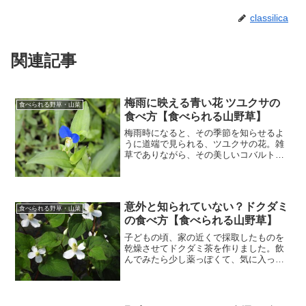
classilica
関連記事
梅雨に映える青い花 ツユクサの
食べられる野草・山菜
食べ方【食べられる山野草】
梅雨時になると、その季節を知らせるよ
うに道端で見られる、ツユクサの花。雑
草でありながら、その美しいコバルトブ
ルーの色は涼しげな癒しをもたらしれく
れます。そんなツユクサの、食用として
調べたことをまとめました。ツユクサの
基本情報 ツユクサ（露草...
意外と知られていない？ドクダミ
食べられる野草・山菜
の食べ方【食べられる山野草】
子どもの頃、家の近くで採取したものを
乾燥させてドクダミ茶を作りました。飲
んでみたら少し薬っぽくて、気に入った
覚えがあります。また飲んでみたいと思
い、ドクダミの調べたことをまとめまし
た。ドクダミの基本情報 ドクダミ：ドク
ダミ科ドクダミ属 多年...