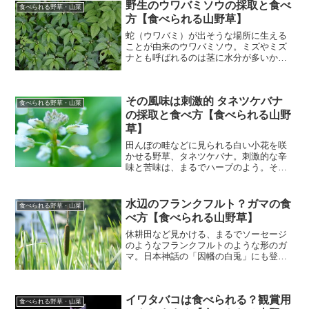
野生のウワバミソウの採取と食べ
食べられる野草・山菜
方【食べられる山野草】
蛇（ウワバミ）が出そうな場所に生える
ことが由来のウワバミソウ。ミズやミズ
ナとも呼ばれるのは茎に水分が多いから
だとか。山菜としても知られているウワ
バミソウの、野草として調べたことをま
とめました。ウワバミソウの基本情報 ウ
その風味は刺激的 タネツケバナ
ワバミソウ（蟒蛇草）：...
食べられる野草・山菜
の採取と食べ方【食べられる山野
草】
田んぼの畦などに見られる白い小花を咲
かせる野草、タネツケバナ。刺激的な辛
味と苦味は、まるでハーブのよう。そん
なタネツケバナの、食用として調べたこ
とをまとめました。タネツケバナの基本
情報 タネツケバナ（種漬花）：アブラナ
水辺のフランクフルト？ガマの食
食べられる野草・山菜
科タネツケバナ属 一年...
べ方【食べられる山野草】
休耕田など見かける、まるでソーセージ
のようなフランクフルトのような形のガ
マ。日本神話の「因幡の白兎」にも登場
し、ウサギの傷を癒したこのガマの花粉
は食用にもなるとか。昔から有用植物と
されてきたガマの、食用として調べたこ
イワタバコは食べられる？観賞用
とをまとめました。ガマの...
食べられる野草・山菜