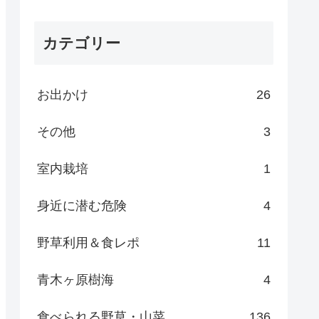
カテゴリー
お出かけ
26
その他
3
室内栽培
1
身近に潜む危険
4
野草利用＆食レポ
11
青木ヶ原樹海
4
食べられる野草・山菜
136