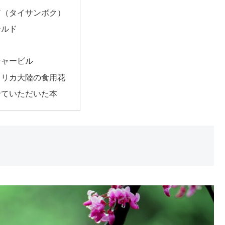
ア（タイサンボク）
ールド
チャービル
メリカ大陸の食用花
せていただいた本