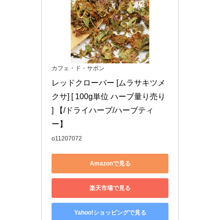
カフェ・ド・サボン
レッドクローバー [ムラサキツメ
クサ] [ 100g単位 ハーブ量り売り 
] 【/ドライハーブ/ハーブティ
ー】
o11207072
Amazonで見る
楽天市場で見る
Yahoo!ショッピングで見る