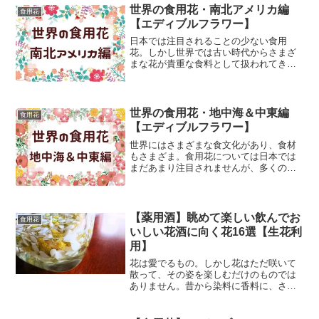
世界の食用花・南北アメリカ編
食用花
【エディブルフラワー】
日本では注目されることの少ない食用
花。しかし世界では古い時代からさまざ
まな花が貴重な食料として扱われてきま
した。ここでは主にアメリカ大陸で利用
されている食用花を紹介します。アメリ
カハナズオウ 原産地：北米 開花期：春
調理法：生食、酢漬けな...
世界の食用花・地中海＆中東編
食用花
【エディブルフラワー】
世界にはさまざまな食文化があり、食材
もさまざま。食用花については日本では
まだあまり注目されませんが、多くの
国々では古くから食卓に彩りと豊かな味
わいをもたらしてきました。今回は、地
中海や中東で食べられている花をまとめ
てみました。アーティチョー...
【薬用酒】眺めて楽しい飲んでお
食用花
いしい花酒に向く花16選【生花利
用】
花は愛でるもの。しかし花はただ咲いて
散って、その姿を楽しむだけのものでは
ありません。昔から染料に香料に、さま
ざまな用途に利用されてきました。日本
ではあまり浸透していませんが、外国で