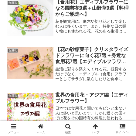
は昔からエディブルフラワー（食用花）
【食用花】エディブルフラワーに
食用花
も親しまれています。この...
なる園芸花9選＋山野草9選【料理
からご馳走へ】
花を観賞用に、庭木や切り花として楽し
む人は多くいます。また、特別な日の贈
り物にも使われる花。花のある生活は心
に豊かさをもたらしてくれます。そんな
花たちを食べることができると知れば、
私たちはきっと日常をより彩りのある生
【花の砂糖菓子】クリスタライズ
活に変えられるのではない...
食用花
ドフラワーに向く花7選＋身近な
食用花7選【エディブルフラワ
ー】
生活に彩りを添えてくれる花。観賞する
だけでなく、エディブル（食用）フラワ
ーとしてサラダに散らしたりと食卓にも
華やかさをもたらしてくれます。今回は
もっと花をおいしく楽しむ方法としてク
リスタライズドフラワーについて紹介し
世界の食用花・アジア編【エディ
食用花
ます。また数ある植物の中...
ブルフラワー】
日本では食用花と聞いてもピンと来ない
人は多いと思います。しかし近くの国々
では花をその国特有の料理に使われるこ
とがあります。食用花は食卓に彩りを添
えるだけでなく、栄養価も高い食材。今
回はアジアの国々で食べられている花を
メニュー
ホーム
検索
トップ
サイドバー