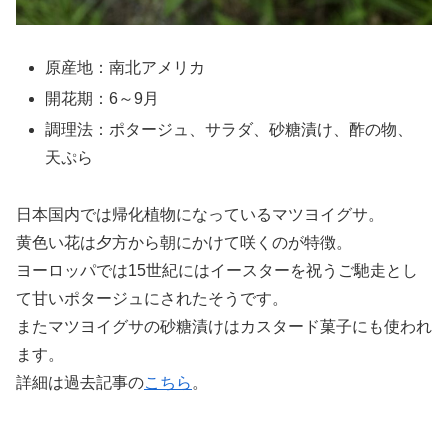
原産地：南北アメリカ
開花期：6～9月
調理法：ポタージュ、サラダ、砂糖漬け、酢の物、
天ぷら
日本国内では帰化植物になっているマツヨイグサ。
黄色い花は夕方から朝にかけて咲くのが特徴。
ヨーロッパでは15世紀にはイースターを祝うご馳走とし
て甘いポタージュにされたそうです。
またマツヨイグサの砂糖漬けはカスタード菓子にも使われ
ます。
詳細は過去記事の
こちら
。