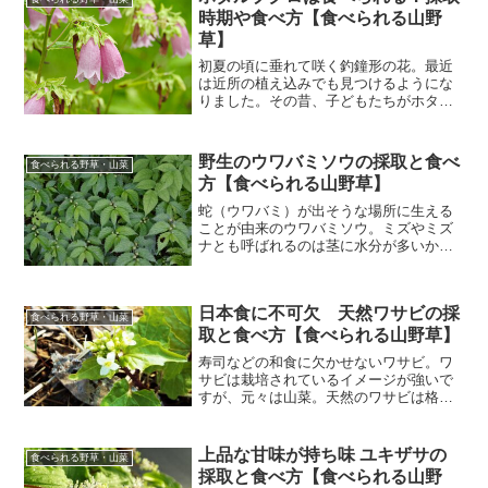
の基本情報 ユキノシタ（...
時期や食べ方【食べられる山野
草】
初夏の頃に垂れて咲く釣鐘形の花。最近
は近所の植え込みでも見つけるようにな
りました。その昔、子どもたちがホタル
を捕まえてこの花に入れたことから名が
ついたとも、提灯の昔の呼び名の「火垂
袋」からとも言われています。そんなホ
野生のウワバミソウの採取と食べ
食べられる野草・山菜
タルブクロが食べられると...
方【食べられる山野草】
蛇（ウワバミ）が出そうな場所に生える
ことが由来のウワバミソウ。ミズやミズ
ナとも呼ばれるのは茎に水分が多いから
だとか。山菜としても知られているウワ
バミソウの、野草として調べたことをま
とめました。ウワバミソウの基本情報 ウ
日本食に不可欠 天然ワサビの採
ワバミソウ（蟒蛇草）：...
食べられる野草・山菜
取と食べ方【食べられる山野草】
寿司などの和食に欠かせないワサビ。ワ
サビは栽培されているイメージが強いで
すが、元々は山菜。天然のワサビは格段
に香り高く、ぜひ主役として食べてみた
いものです。ここでは野生のワサビにつ
いて調べたことをまとめました。ワサビ
上品な甘味が持ち味 ユキザサの
食べられる野草・山菜
の基本情報 ワサビ（山葵...
採取と食べ方【食べられる山野