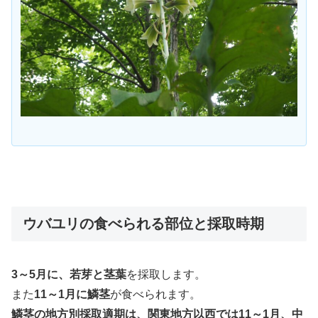
ウバユリの食べられる部位と採取時期
3～5月に、若芽と茎葉
を採取します。
また
11～1月に鱗茎
が食べられます。
鱗茎の地方別採取適期は、関東地方以西では11～1月、中