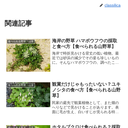
classilica
関連記事
海岸の野草 ハマボウフウの採取
食べられる野草・山菜
と食べ方【食べられる山野草】
海岸で時折見かける背丈の低い植物。最
近では砂浜の減少でその姿も珍しいもの
に。そんなハマボウフウの、調べたこと
をまとめました。ハマボウフウの基本情
報 ハマボウフウ（浜防風）：セリ科ハマ
ボウフウ属 多年草 別名：ヤオヤボウフ
ウ、ハマギイ、ハマゴ...
観賞だけじゃもったいない？ユキ
食べられる野草・山菜
ノシタの食べ方【食べられる山野
草】
民家の庭先で観葉植物として、また畑の
へりなどで見かけることがあります。表
面に毛が生え、白いすじが見られる特徴
的な葉が、見た目にも楽しいです。そん
なユキノシタが食べられるとのことで、
調べたことをまとめました。ユキノシタ
ホタルブクロは食べられる？採取
食べられる野草・山菜