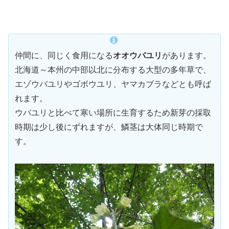
仲間に、同じく食用になる
オオウバユリ
があります。
北海道～本州の中部以北に分布する大型の多年草で、
エゾウバユリやゴボウユリ、ヤマカブラなどとも呼ば
れます。
ウバユリと比べて寒い場所に生育するため新芽の採取
時期は少し後にずれますが、鱗茎は大体同じ時期で
す。