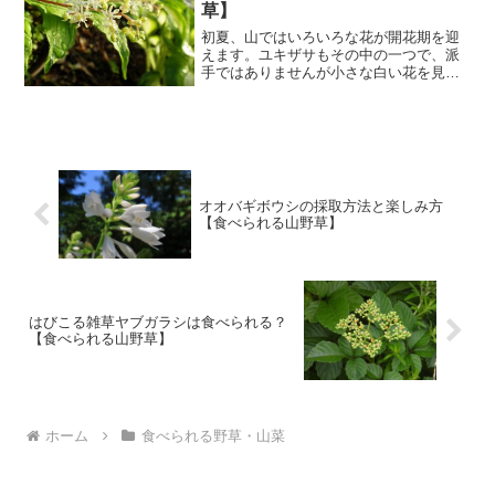
草】
初夏、山ではいろいろな花が開花期を迎
えます。ユキザサもその中の一つで、派
手ではありませんが小さな白い花を見る
ことができます。そんなユキザサが食べ
られるとのことで、調べたことをまとめ
てみました。ユキザサの基本情報 ユキザ
サ（雪笹）：キジカクシ...
オオバギボウシの採取方法と楽しみ方
【食べられる山野草】
はびこる雑草ヤブガラシは食べられる？
【食べられる山野草】
ホーム
食べられる野草・山菜