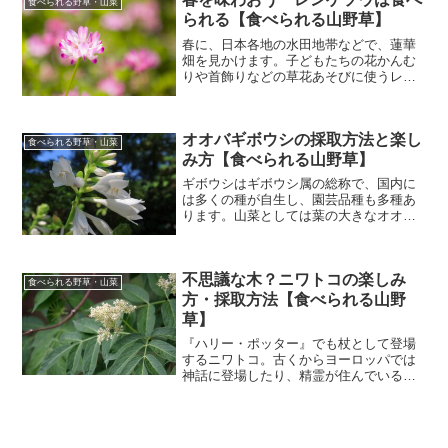
スの基本情報 ハス（蓮）...
食べられる野草・山菜
られる【食べられる山野草】
春に、日本各地の水田地帯などで、蓮華
畑を見かけます。子どもたちの花かんむ
りや首飾りなどの草花あそびに使うレン
ゲソウ。そんなレンゲソウが食べられる
とのことで、調べたことをまとめまし
た。レンゲソウの基本情報 レンゲソウ
オオバギボウシの採取方法と楽し
（蓮華草）：マメ科レンゲ属...
食べられる野草・山菜
み方【食べられる山野草】
ギボウシはギボウシ属の総称で、国内に
は多くの種が自生し、園芸品種も多種あ
ります。山菜としては葉の大きなオオバ
ギボウシや小柄なコバギボウシなどがあ
りますが、ここではおいしいとされてい
るオオバギボウシの調べたことをまとめ
不思議な木？ニワトコの楽しみ
ました。オオバギボウシの...
食べられる野草・山菜
方・採取方法【食べられる山野
草】
『ハリー・ポッター』でも杖として登場
するニワトコ。古くからヨーロッパでは
神話に登場したり、精霊が住んでいるな
どニワトコの木には不思議な言い伝えが
あります。これらは西洋ニワトコと呼ば
れ、日本のものとはやや異なります。し
かし日本に自生するニワト...