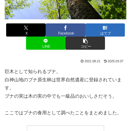
X
Facebook
はてブ
LINE
コピー
2021.08.21
2025.03.07
巨木として知られるブナ。
白神山地のブナ原生林は世界自然遺産に登録されていま
す。
ブナの実は木の実の中でも一級品のおいしさだそう。
ここではブナの食用として調べたことをまとめました。