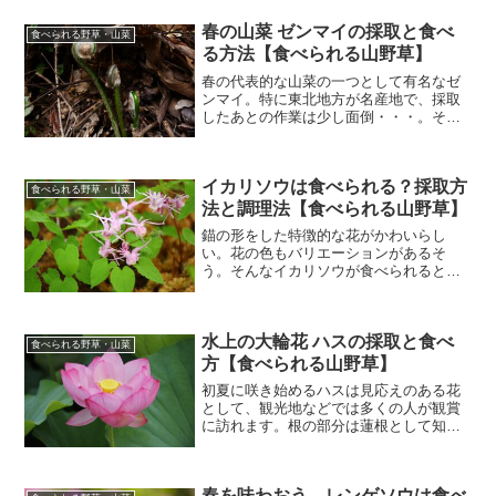
春の山菜 ゼンマイの採取と食べ
食べられる野草・山菜
る方法【食べられる山野草】
春の代表的な山菜の一つとして有名なゼ
ンマイ。特に東北地方が名産地で、採取
したあとの作業は少し面倒・・・。そん
なゼンマイの、改めて調べたことをまと
めました。ゼンマイの基本情報 ゼンマイ
（薇）：ゼンマイ科ゼンマイ属 多年草
イカリソウは食べられる？採取方
（シダ植物） 別名：ゼ...
食べられる野草・山菜
法と調理法【食べられる山野草】
錨の形をした特徴的な花がかわいらし
い。花の色もバリエーションがあるそ
う。そんなイカリソウが食べられるとの
ことで、調べたことをまとめてみまし
た。イカリソウの基本情報 イカリソウ
（錨草）：メギ科イカリソウ属 多年草
水上の大輪花 ハスの採取と食べ
別名：サンシクヨウソウ、サン...
食べられる野草・山菜
方【食べられる山野草】
初夏に咲き始めるハスは見応えのある花
として、観光地などでは多くの人が観賞
に訪れます。根の部分は蓮根として知ら
れていますが、もっと食用のバリエーシ
ョンは豊富。そんなハスの採取や食用と
しての楽しみ方をまとめてみました。ハ
春を味わおう レンゲソウは食べ