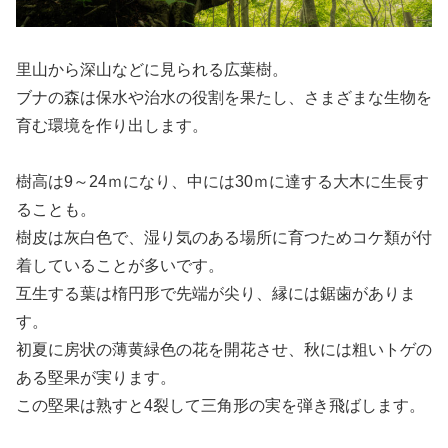
里山から深山などに見られる広葉樹。
ブナの森は保水や治水の役割を果たし、さまざまな生物を
育む環境を作り出します。
樹高は9～24ｍになり、中には30ｍに達する大木に生長す
ることも。
樹皮は灰白色で、湿り気のある場所に育つためコケ類が付
着していることが多いです。
互生する葉は楕円形で先端が尖り、縁には鋸歯がありま
す。
初夏に房状の薄黄緑色の花を開花させ、秋には粗いトゲの
ある堅果が実ります。
この堅果は熟すと4裂して三角形の実を弾き飛ばします。