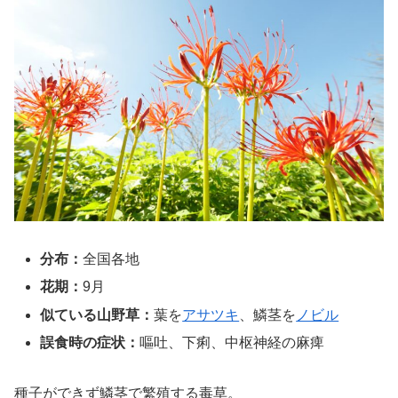
分布：
全国各地
花期：
9月
似ている山野草：
葉を
アサツキ
、鱗茎を
ノビル
誤食時の症状：
嘔吐、下痢、中枢神経の麻痺
種子ができず鱗茎で繁殖する毒草。