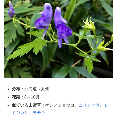
分布：
北海道～九州
花期：
8～10月
似ている山野草：
ゲンノショウコ、
ニリンソウ
、
モ
ミジガサ
、
ヨモギ