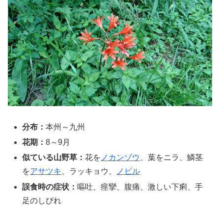
分布：
本州～九州
花期：
8～9月
似ている山野草：
花を
ノカンゾウ
、葉をニラ、鱗茎
を
アサツキ
、ラッキョウ、
ノビル
誤食時の症状：
嘔吐、痙攣、腹痛、激しい下痢、手
足のしびれ