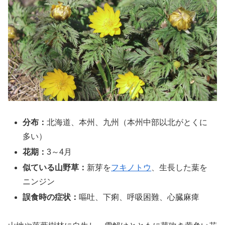
分布：
北海道、本州、九州（本州中部以北がとくに
多い）
花期：
3～4月
似ている山野草：
新芽を
フキノトウ
、生長した葉を
ニンジン
誤食時の症状：
嘔吐、下痢、呼吸困難、心臓麻痺