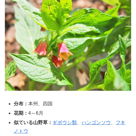
分布：
本州、四国
花期：
4～6月
似ている山野草：
ギボウシ類
、
ハンゴンソウ
、
フキ
ノトウ