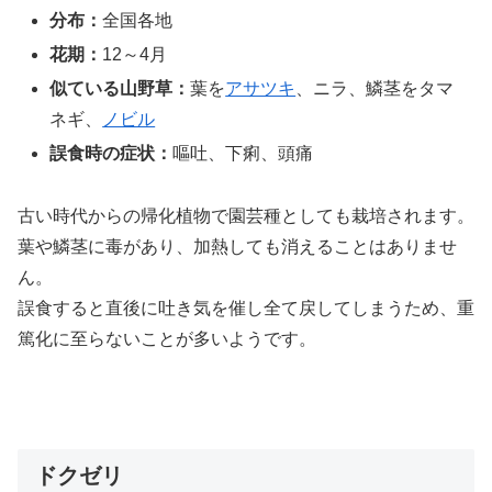
分布：
全国各地
花期：
12～4月
似ている山野草：
葉を
タマ
アサツキ
、ニラ
、鱗茎を
ネギ、
ノビル
誤食時の症状：
嘔吐、下痢、頭痛
古い時代からの帰化植物で園芸種としても栽培されます。
葉や鱗茎に毒があり、加熱しても消えることはありませ
ん。
誤食すると直後に吐き気を催し全て戻してしまうため、重
篤化に至らないことが多いようです。
ドクゼリ