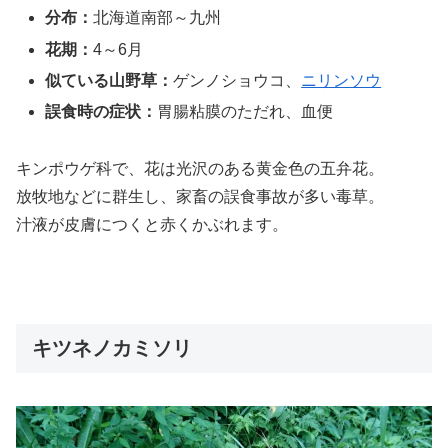
分布：
北海道南部～九州
花期：
4～6月
似ている山野草：
ゲンノショウコ、
ニリンソウ
誤食時の症状：
胃腸粘膜のただれ、血便
キンポウゲ科で、花は光沢のある黄金色の五弁花。
放牧地などに群生し、家畜の誤食事故が多い毒草。
汁液が皮膚につくと赤くかぶれます。
キツネノカミソリ