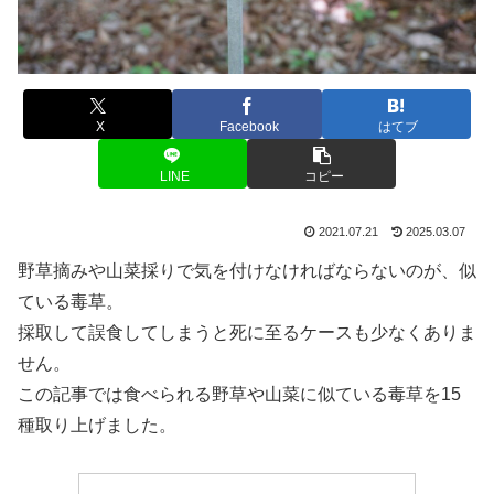
X
Facebook
はてブ
LINE
コピー
2021.07.21
2025.03.07
野草摘みや山菜採りで気を付けなければならないのが、似
ている毒草。
採取して誤食してしまうと死に至るケースも少なくありま
せん。
この記事では食べられる野草や山菜に似ている毒草を15
種取り上げました。