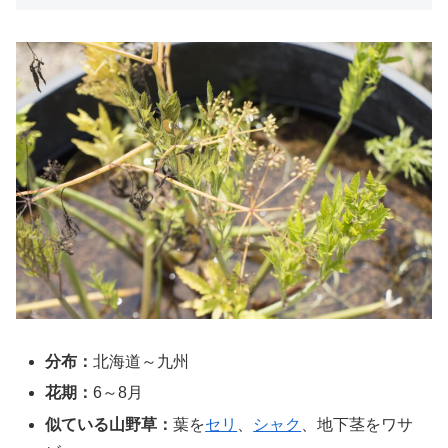
分布：
北海道～九州
花期：
6～8月
似ている山野草：
葉を
セリ
、
シャク
、地下茎をワサ