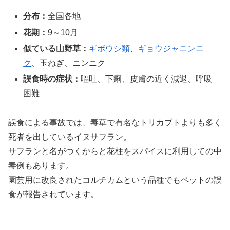
分布：
全国各地
花期：
9～10月
似ている山野草：
ギボウシ類
、
ギョウジャニンニ
ク
、玉ねぎ、ニンニク
誤食時の症状：
嘔吐、下痢、皮膚の近く減退、呼吸
困難
誤食による事故では、毒草で有名なトリカブトよりも多く
死者を出しているイヌサフラン。
サフランと名がつくからと花柱をスパイスに利用しての中
毒例もあります。
園芸用に改良されたコルチカムという品種でもペットの誤
食が報告されています。