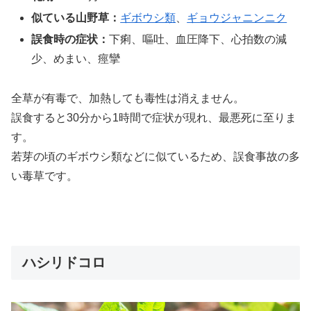
似ている山野草：
ギボウシ類
、
ギョウジャニンニク
誤食時の症状：
下痢、嘔吐、血圧降下、心拍数の減
少、めまい、痙攣
全草が有毒で、加熱しても毒性は消えません。
誤食すると30分から1時間で症状が現れ、最悪死に至りま
す。
若芽の頃のギボウシ類などに似ているため、誤食事故の多
い毒草です。
ハシリドコロ