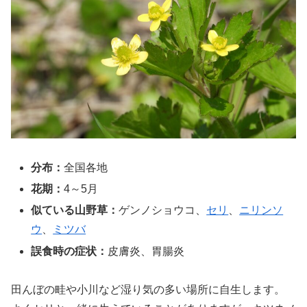
分布：
全国各地
花期：
4～5月
似ている山野草：
ゲンノショウコ、
セリ
、
ニリンソ
ウ
、
ミツバ
誤食時の症状：
皮膚炎、胃腸炎
田んぼの畦や小川など湿り気の多い場所に自生します。