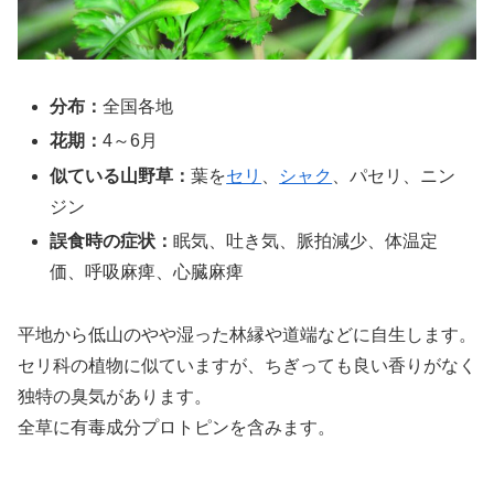
分布：
全国各地
花期：
4～6月
似ている山野草：
葉を
セリ
、
シャク
、パセリ、ニン
ジン
誤食時の症状：
眠気、吐き気、脈拍減少、体温定
価、呼吸麻痺、心臓麻痺
平地から低山のやや湿った林縁や道端などに自生します。
セリ科の植物に似ていますが、ちぎっても良い香りがなく
独特の臭気があります。
全草に有毒成分プロトピンを含みます。