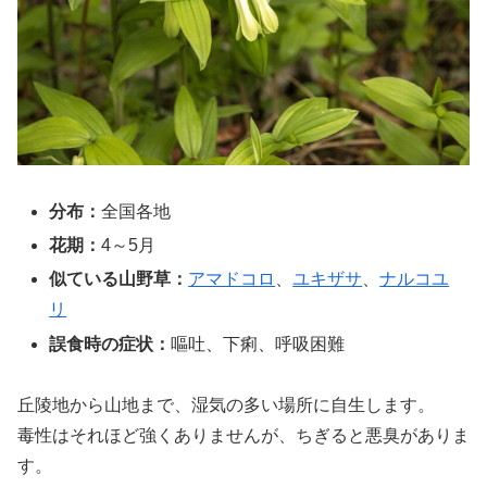
分布：
全国各地
花期：
4～5月
似ている山野草：
アマドコロ
、
ユキザサ
、
ナルコユ
リ
誤食時の症状：
嘔吐、下痢、呼吸困難
丘陵地から山地まで、湿気の多い場所に自生します。
毒性はそれほど強くありませんが、ちぎると悪臭がありま
す。